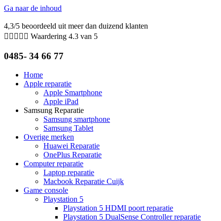
Ga naar de inhoud
4,3/5 beoordeeld uit meer dan duizend klanten





Waardering 4.3 van 5
0485- 34 66 77
Home
Apple reparatie
Apple Smartphone
Apple iPad
Samsung Reparatie
Samsung smartphone
Samsung Tablet
Overige merken
Huawei Reparatie
OnePlus Reparatie
Computer reparatie
Laptop reparatie
Macbook Reparatie Cuijk
Game console
Playstation 5
Playstation 5 HDMI poort reparatie
Playstation 5 DualSense Controller reparatie