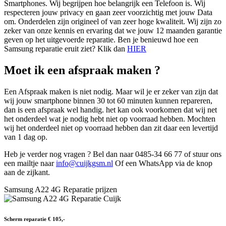
Smartphones. Wij begrijpen hoe belangrijk een Telefoon is. Wij
respecteren jouw privacy en gaan zeer voorzichtig met jouw Data
om. Onderdelen zijn origineel of van zeer hoge kwaliteit. Wij zijn zo
zeker van onze kennis en ervaring dat we jouw 12 maanden garantie
geven op het uitgevoerde reparatie. Ben je benieuwd hoe een
Samsung reparatie eruit ziet? Klik dan
HIER
Moet ik een afspraak maken ?
Een Afspraak maken is niet nodig. Maar wil je er zeker van zijn dat
wij jouw smartphone binnen 30 tot 60 minuten kunnen repareren,
dan is een afspraak wel handig. het kan ook voorkomen dat wij net
het onderdeel wat je nodig hebt niet op voorraad hebben. Mochten
wij het onderdeel niet op voorraad hebben dan zit daar een levertijd
van 1 dag op.
Heb je verder nog vragen ? Bel dan naar 0485-34 66 77 of stuur ons
een mailtje naar
info@cuijkgsm.nl
Of een WhatsApp via de knop
aan de zijkant.
Samsung A22 4G Reparatie prijzen
Scherm reparatie € 105,-