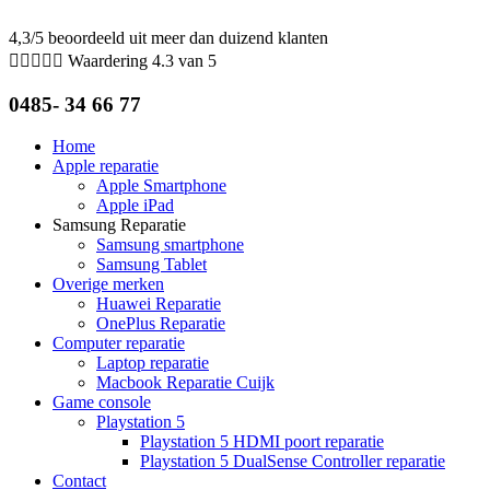
Ga
naar
4,3/5 beoordeeld uit meer dan duizend klanten
de





Waardering 4.3 van 5
inhoud
0485- 34 66 77
Home
Apple reparatie
Apple Smartphone
Apple iPad
Samsung Reparatie
Samsung smartphone
Samsung Tablet
Overige merken
Huawei Reparatie
OnePlus Reparatie
Computer reparatie
Laptop reparatie
Macbook Reparatie Cuijk
Game console
Playstation 5
Playstation 5 HDMI poort reparatie
Playstation 5 DualSense Controller reparatie
Contact